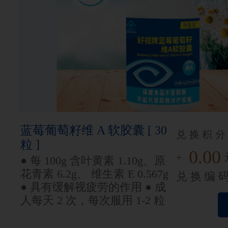
蓝莓葡萄籽维 A 软胶囊 [ 30
兑换积分
粒 ]
0.00
+
● 每 100g 含叶黄素 1.10g、原
花青素 6.2g、 维生素 E 0.567g
兑换编
● 具有缓解视疲劳的作用 ● 成
人每天 2 次，每次服用 1-2 粒