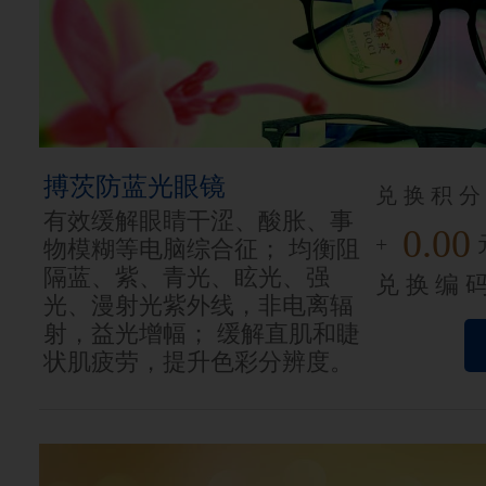
搏茨防蓝光眼镜
兑换积分
有效缓解眼睛干涩、酸胀、事
0.00
+
物模糊等电脑综合征； 均衡阻
隔蓝、紫、青光、眩光、强
兑换编
光、漫射光紫外线，非电离辐
射，益光增幅； 缓解直肌和睫
状肌疲劳，提升色彩分辨度。