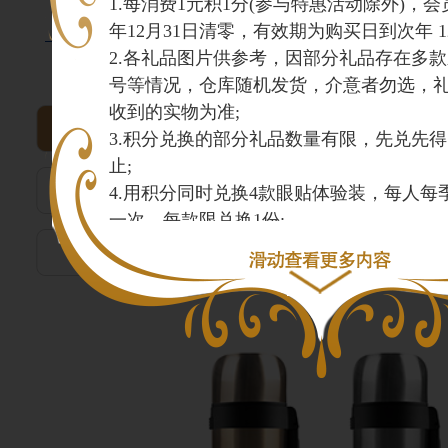
1.每消费1元积1分(参与特惠活动除外)，
年12月31日清零，有效期为购买日到次年 12月
2.各礼品图片供参考，因部分礼品存在多
积分商城
号等情况，仓库随机发货，介意者勿选，
收到的实物为准;
全部分类
旅游产品类
3.积分兑换的部分礼品数量有限，先兑先
止;
健康用品类
床上用品类
4.用积分同时兑换4款眼贴体验装，每人每
一次，每款限兑换1份;
5.所有电子产品收到货一个月内调换；
电子产品类
生活日用品类
6.保健食品不能代替药物，不宜超过推荐
营养补充剂同时食用;
7.因礼品成本上涨，积分分值及兑换方式
请谅解。
(本活动最终解释权归北京好视力所