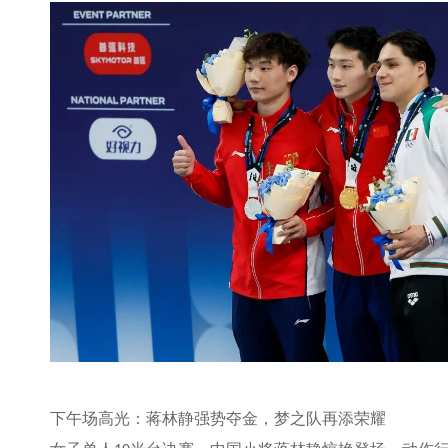
下午场高光：蒋林静强势夺金，梦之队再添荣耀