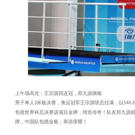
上午场高光：王宗源四连冠，郑九源摘银
男子单人
米板决赛，奥运冠军王宗源状态拉满，以
3
544.3
包揽世界杯总决赛该项目金牌，缔造传奇！队友郑九源
牌，中国队包揽金银，再添荣耀！