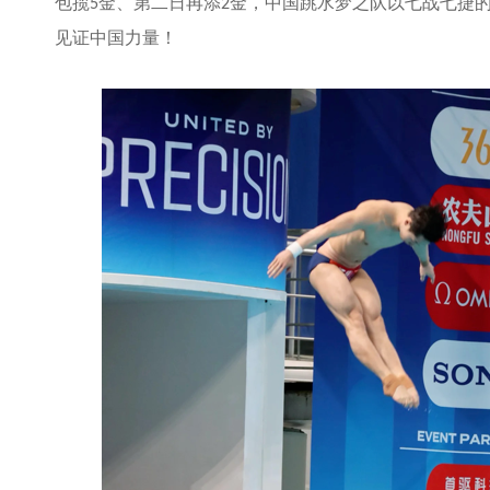
包揽
金、第二日再添
金，中国跳水梦之队以七战七捷
5
2
见证中国力量！