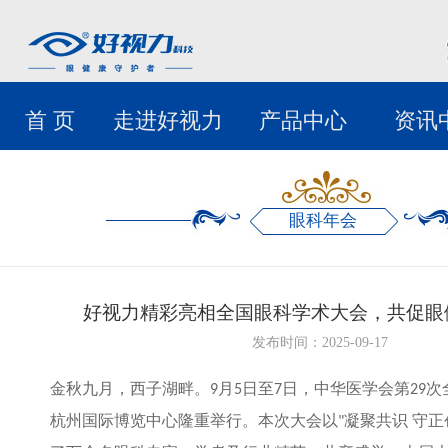
首 页
走进好视力
产品中心
资讯
眼科年会
好视力精彩亮相全国眼科学术大会，共促眼
发布时间：2025-09-17
金秋九月，西子湖畔。
月
日至
日，中华医学会第
次
9
5
7
29
杭州国际博览中心隆重举行。本次大会以
凝聚共识 守正
"