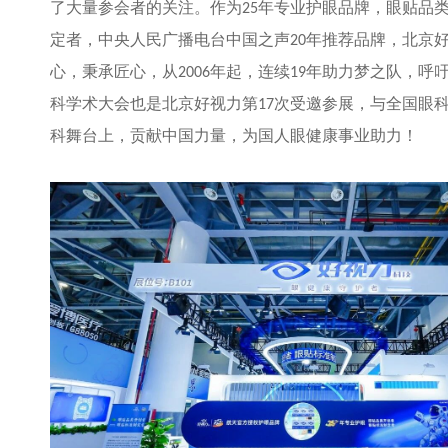
了大量参会者的关注。作为
年专业护眼品牌，眼贴品
25
定者，中央人民广播电台中国之声
年推荐品牌，北京
20
心，秉承匠心，从
年起，连续
年助力梦之队，呼
2006
19
科学术大会也是北京好视力第
次受邀参展，与全国眼
17
科舞台上，贡献中国力量，为国人眼健康事业助力！