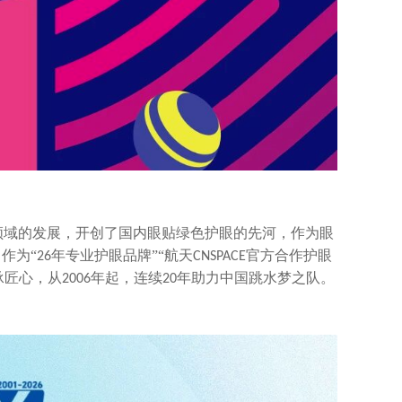
领域的发展，开创了国内眼贴绿色护眼的先河，作为眼
作为“
年专业护眼品牌”“航天
官方合作护眼
26
CNSPACE
承匠心，从
年起，连续
年助力中国跳水梦之队。
2006
20