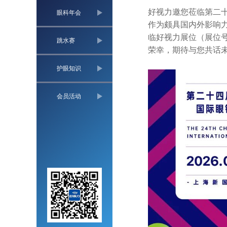
好视力邀您莅临第二
眼科年会
作为颇具国内外影响
临好视力展位（展位
跳水赛
荣幸，期待与您共话
护眼知识
会员活动