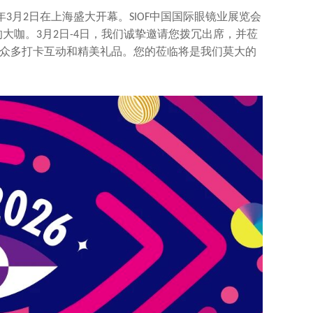
年
月
日在上海盛大开幕。
中国国际眼镜业展览会
3
2
SIOF
的大咖。
月
日
日，我们诚挚邀请您拨冗出席，并莅
3
2
-4
众多打卡互动和精美礼品。您的莅临将是我们莫大的