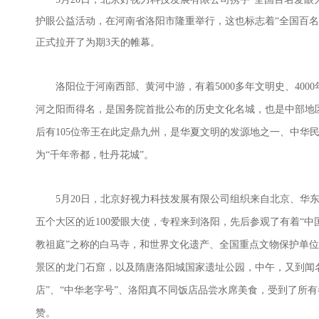
护眼公益活动，在河南省洛阳市隆重举行，这也标志着“全国百名
正式拉开了为期
3
天的帷幕。
洛阳位于河南西部、黄河中游，有着
5000
多年文明史、
4000
河之阳而得名，是国务院首批公布的历史文化名城，也是中部地
后有
105
位帝王在此定鼎九州，是华夏文明的发源地之一、中华
为“千年帝都，牡丹花城”。
5
月
20
日，北京好视力科技发展有限公司组织来自北京、华
五个大区的近
100
爱眼大使，专程来到洛阳，先后参观了有着“中国
教祖庭”之称的白马寺，和世界文化遗产、全国重点文物保护单
景区的龙门石窟，以及隋唐洛阳城国家遗址公园，中午，又到闻
店”、“中华老字号”、洛阳真不同饭店品尝水席美食，受到了所
赞。